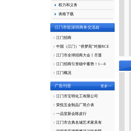
权力和义务
表格下载
江门市驻深圳商务交流处
更多>>
江门招商
中国（江门）“侨梦苑”对接RCE
秘书长 谭素丽
会长 司徒建新
江门市全球招商大会丨尽显
江门招商引资稳中蓄势！1—6
江门概况
广告刊登
更多>>
江门市宝明化工有限公司
荣悦五金制品厂简介表
一品堂新会陈皮行
江门市古典名城艺术家具有