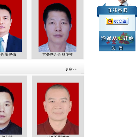
 梁健强
常务副会长 林羡祥
常务副会长 甄楚轩
更多>>