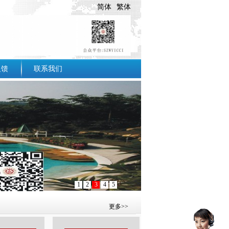
简体
繁体
反馈
联系我们
1
2
3
4
5
更多>>