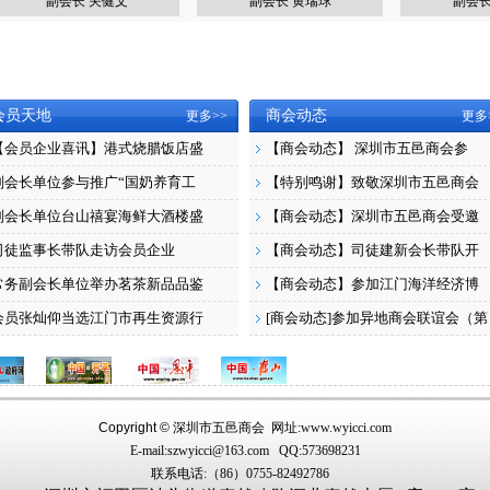
副会长 关健文
副会长 黄瑞球
副会长 
会员天地
商会动态
更多>>
更多
【会员企业喜讯】港式烧腊饭店盛
【商会动态】 深圳市五邑商会参
副会长单位参与推广“国奶养育工
【特别鸣谢】致敬深圳市五邑商会
副会长单位台山禧宴海鲜大酒楼盛
【商会动态】深圳市五邑商会受邀
司徒监事长带队走访会员企业
【商会动态】司徒建新会长带队开
常务副会长单位举办茗茶新品品鉴
【商会动态】参加江门海洋经济博
会员张灿仰当选江门市再生资源行
[商会动态]参加异地商会联谊会（第
Copyright ©
深圳市五邑商会 网址:www.wyicci.com
E-mail:szwyicci@163.com QQ:573698231
联系电话:（86）0755-82492786